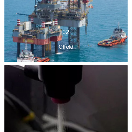
LUFT- UND RAUMFAHRT
Mehr anzeigen
02
Ölfeld
02
ÖLFELD
Mehr anzeigen