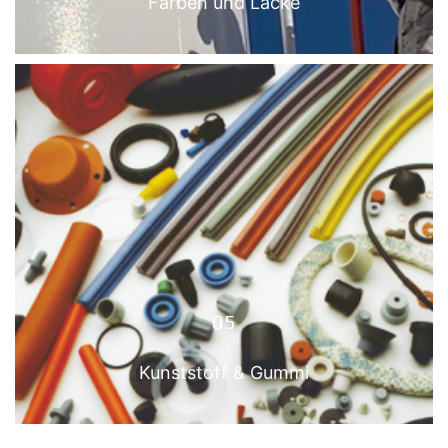
Farben und Lacke
04
FARBEN UND LACKE
Mehr anzeigen
05
Kunststoff & Gummi