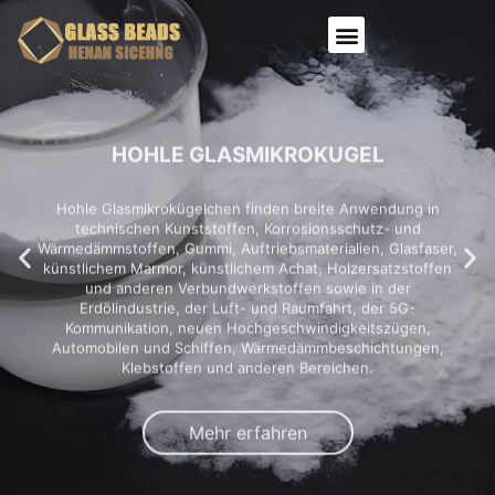
HOHLE GLASMIKROKUGEL
Hohle Glasmikrokügelchen finden breite Anwendung in
technischen Kunststoffen, Korrosionsschutz- und
Wärmedämmstoffen, Gummi, Auftriebsmaterialien, Glasfaser,
künstlichem Marmor, künstlichem Achat, Holzersatzstoffen
und anderen Verbundwerkstoffen sowie in der
Erdölindustrie, der Luft- und Raumfahrt, der 5G-
Kommunikation, neuen Hochgeschwindigkeitszügen,
Automobilen und Schiffen, Wärmedämmbeschichtungen,
Klebstoffen und anderen Bereichen.
Mehr erfahren